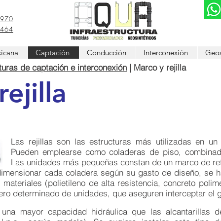
5970
5464
icana
Captación
Conducción
Interconexión
Geos
turas de captación e interconexión
| Marco y rejilla
ejilla
Las rejillas son las estructuras más utilizadas en un 
Pueden emplearse como coladeras de piso, combinada
Las unidades más pequeñas constan de un marco de refue
imensionar cada coladera según su gasto de diseño, se h
s materiales (polietileno de alta resistencia, concreto polimé
mero determinado de unidades, que aseguren interceptar el 
n una mayor capacidad hidráulica que las alcantarillas d