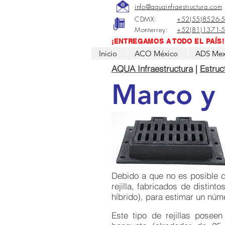
info@aquainfraestructura.com
CDMX:
+52(55)8526-
Monterrey:
+52(81)1371-
¡ENTREGAMOS A TODO EL PAÍS!
Inicio
ACO México
ADS Mex
AQUA Infraestructura
|
Estruc
Marco y r
Debido a que no es posible d
rejilla, fabricados de distinto
híbrido), para estimar un nú
Este tipo de rejillas posee