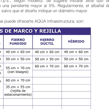
l.p.s., según modelo). Se sugiere instalar este tipo d
on una pendiente mayor al 5%. Regularmente, el albañal d
 salvo que el diseño indique un diámetro mayor.
 puede ofrecerte AQUA Infraestructura, son: